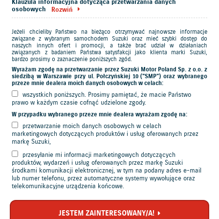
Klauzula informacyjna dotycząca przetwarzania danych
osobowych
Rozwiń
Jeżeli chcieliby Państwo na bieżąco otrzymywać najnowsze informacje
związane z wybranym samochodem Suzuki oraz mieć szybki dostęp do
naszych innych ofert i promocji, a także brać udział w działaniach
związanych z badaniem Państwa satysfakcji jako klienta marki Suzuki,
bardzo prosimy o zaznaczenie poniższych zgód.
Wyrażam zgodę na przetwarzanie przez Suzuki Motor Poland Sp. z o.o. z
siedzibą w Warszawie przy ul. Połczyńskiej 10 ("SMP") oraz wybranego
przeze mnie dealera moich danych osobowych w celach:
wszystkich poniższych. Prosimy pamiętać, że macie Państwo
prawo w każdym czasie cofnąć udzielone zgody.
W przypadku wybranego przeze mnie dealera wyrażam zgodę na:
przetwarzanie moich danych osobowych w celach
marketingowych dotyczących produktów i usług oferowanych przez
markę Suzuki,
przesyłanie mi informacji marketingowych dotyczących
produktów, wydarzeń i usług oferowanych przez markę Suzuki
środkami komunikacji elektronicznej, w tym na podany adres e-mail
lub numer telefonu, przez automatyczne systemy wywołujące oraz
telekomunikacyjne urządzenia końcowe.
JESTEM ZAINTERESOWANY/A!