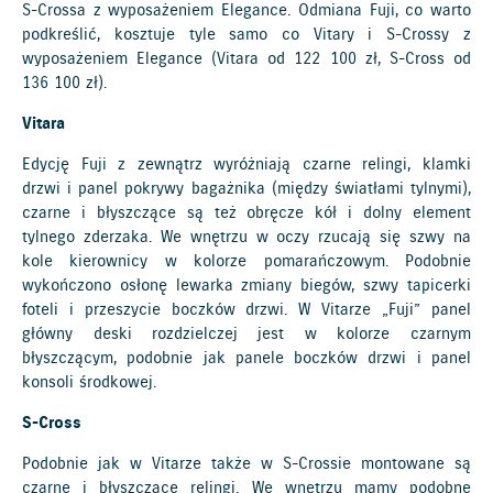
S-Crossa z wyposażeniem Elegance. Odmiana Fuji, co warto
podkreślić, kosztuje tyle samo co Vitary i S-Crossy z
wyposażeniem Elegance (Vitara od 122 100 zł, S-Cross od
136 100 zł).
Vitara
Edycję Fuji z zewnątrz wyróżniają czarne relingi, klamki
drzwi i panel pokrywy bagażnika (między światłami tylnymi),
czarne i błyszczące są też obręcze kół i dolny element
tylnego zderzaka. We wnętrzu w oczy rzucają się szwy na
kole kierownicy w kolorze pomarańczowym. Podobnie
wykończono osłonę lewarka zmiany biegów, szwy tapicerki
foteli i przeszycie boczków drzwi. W Vitarze „Fuji” panel
główny deski rozdzielczej jest w kolorze czarnym
błyszczącym, podobnie jak panele boczków drzwi i panel
konsoli środkowej.
S-Cross
Podobnie jak w Vitarze także w S-Crossie montowane są
czarne i błyszczące relingi. We wnętrzu mamy podobne