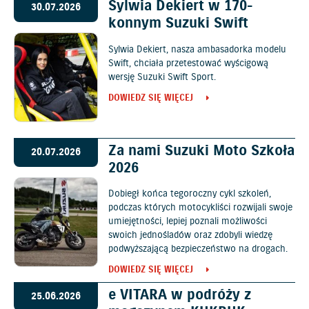
Sylwia Dekiert w 170-
30.07.2026
konnym Suzuki Swift
Sylwia Dekiert, nasza ambasadorka modelu
Swift, chciała przetestować wyścigową
wersję Suzuki Swift Sport.
DOWIEDZ SIĘ WIĘCEJ
Za nami Suzuki Moto Szkoła
20.07.2026
2026
Dobiegł końca tegoroczny cykl szkoleń,
podczas których motocykliści rozwijali swoje
umiejętności, lepiej poznali możliwości
swoich jednośladów oraz zdobyli wiedzę
podwyższającą bezpieczeństwo na drogach.
DOWIEDZ SIĘ WIĘCEJ
e VITARA w podróży z
25.06.2026